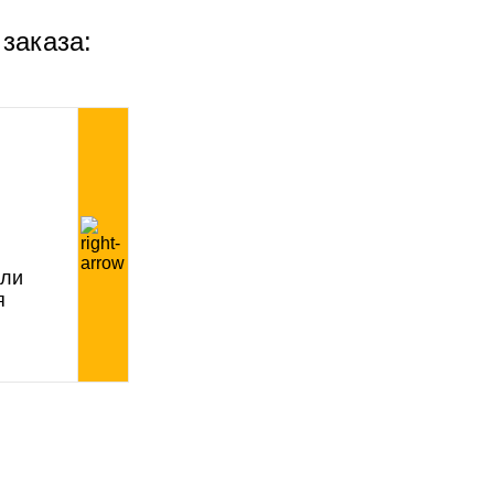
 заказа:
или
я