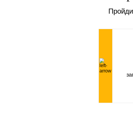
Пройдит
за