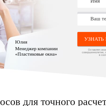
УЗНАТЬ
Юлия
Менеджер компании
Оставляя свои
совершеннолетие, 
«Пластиковые окна»
в соо
осов для точного расче