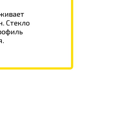
рживает
. Стекло
профиль
я.
ЕВЛЕ?