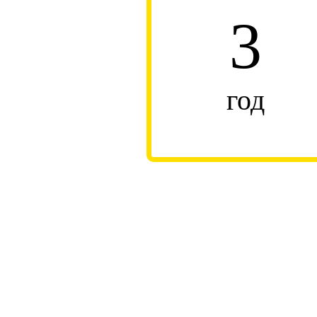
3
год