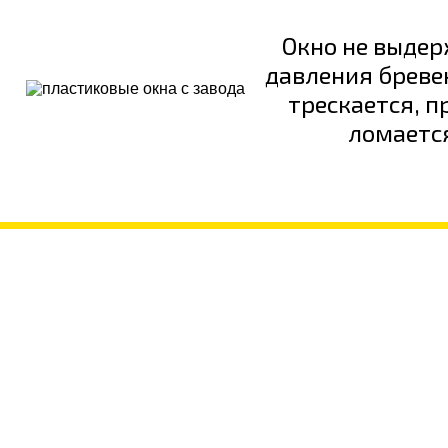
Окно не выде
давления бревен
трескается, 
ломаетс
НАШЛИ ДЕШ