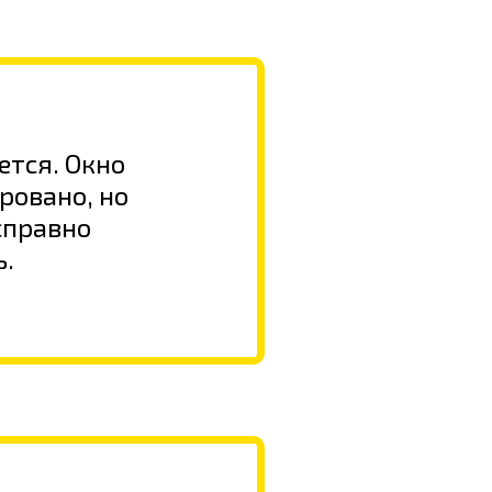
ется. Окно
ровано, но
справно
ь.