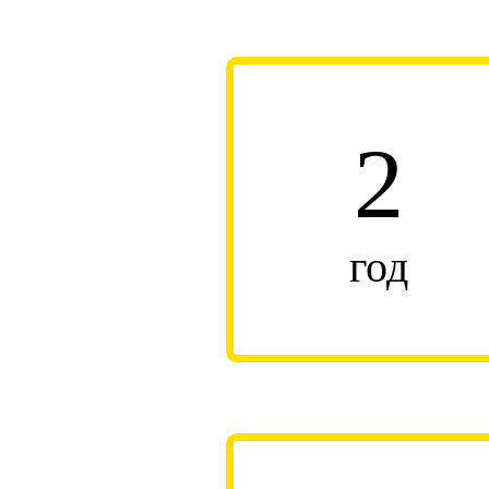
2
год