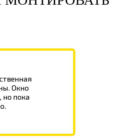
И МОНТИРОВАТЬ
ественная
ны. Окно
 но пока
о.