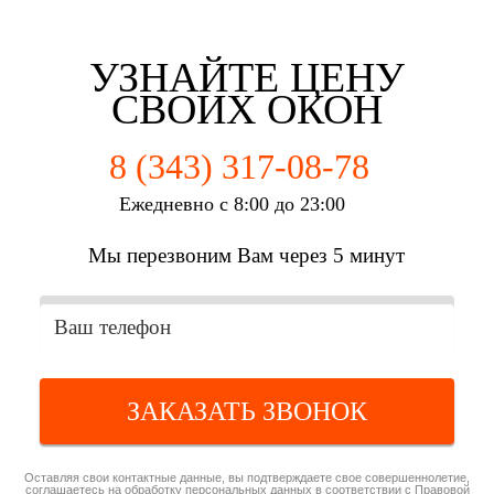
г. Екатеринбург
г. Екатеринбург
г. Екатеринбург
г. Екатеринбург
УЗНАЙТЕ ЦЕНУ
СВОИХ ОКОН
8 (343) 317-08-78
Ежедневно с 8:00 до 23:00
Мы перезвоним Вам через 5 минут
ЗАКАЗАТЬ ЗВОНОК
Оставляя свои контактные данные, вы подтверждаете свое совершеннолетие,
соглашаетесь на обработку персональных данных в соответствии с
Правовой